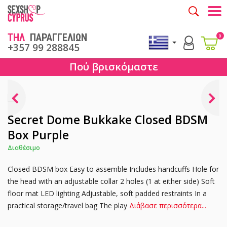
Togg
ΤΗΛ
ΠΑΡΑΓΓΕΛΙΩΝ
0
+357 99 288845
Πού βρισκόμαστε
Secret Dome Bukkake Closed BDSM
Box Purple
Διαθέσιμο
Closed BDSM box Easy to assemble Includes handcuffs Hole for
the head with an adjustable collar 2 holes (1 at either side) Soft
floor mat LED lighting Adjustable, soft padded restraints In a
practical storage/travel bag The play
Διάβασε περισσότερα...