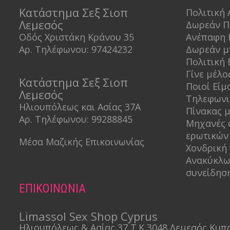
Κατάστημα Σεξ Σιοπ
Πολιτική
Λεμεσός
Δωρεάν 
Οδός Χριστάκη Κράνου 35
Ανέπαφη 
Αρ.
Τηλέφωνου: 97424232
Δωρεάν μ
Πολιτική
Γίνε μέλο
Κατάστημα Σεξ Σιοπ
Ποιοί Είμ
Λεμεσός
Τηλεφωνι
Ηλιουπόλεως και Ασίας 37Α
Πίνακας 
Αρ.
Τηλέφωνου: 99288845
Mηχανές 
ερωτικών
Μέσα Μαζικής Επικοινωνίας
Χονδρική
Ανακύκλω
συνείδησ
ΕΠΙΚΟΙΝΩΝΙΑ
Limassol Sex Shop Cyprus
Ηλιουπόλεως & Ασίας 37 Τ.Κ 3048 Λεμεσός Κυπ