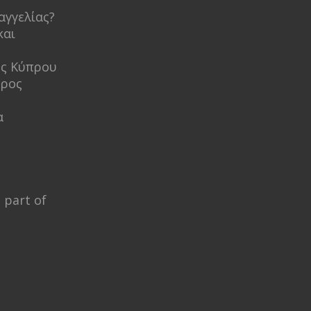
αγγελίας?
και
ος Κύπρου
προς
α
 part of