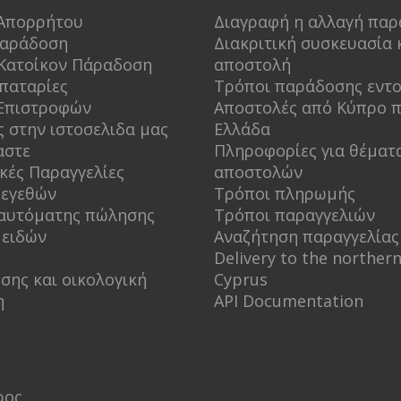
 Απορρήτου
Διαγραφή η αλλαγή παρ
Παράδοση
Διακριτική συσκευασία 
Κατοίκον Πάραδοση
αποστολή
παταρίες
Τρόποι παράδοσης εντ
 Επιστροφών
Αποστολές από Κύπρο 
ς στην ιστοσελιδα μας
Ελλάδα
αστε
Πληροφορίες για θέματ
κές Παραγγελίες
αποστολών
μεγεθών
Τρόποι πληρωμής
αυτόματης πώλησης
Τρόποι παραγγελιών
 ειδών
Αναζήτηση παραγγελίας
Delivery to the northern
σης και οικολογική
Cyprus
η
API Documentation
ρος