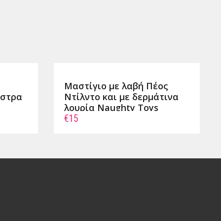
Μαστίγιο με λαβή Πέος
ίστρα
Ντίλντο και με δερμάτινα
λουρία Naughty Toys
€15