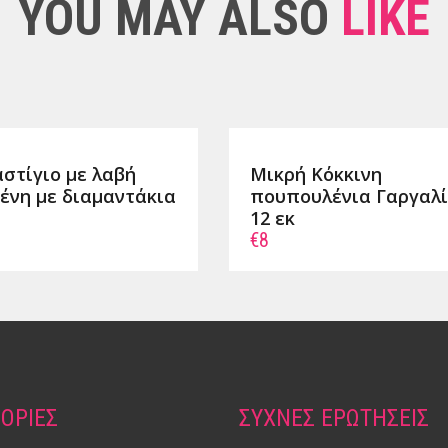
YOU MAY ALSO
LIKE
στίγιο με λαβή
Μικρή Κόκκινη
ένη με διαμαντάκια
πουπουλένια Γαργαλ
12 εκ
€8
ΟΡIΕΣ
ΣΥΧΝΕΣ ΕΡΩΤΗΣΕΙΣ